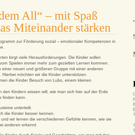
dem All“ – mit Spaß
das Miteinander stärken
Programm zur Förderung sozial – emotionaler Kompetenzen in
se.
en birgt viele Herausforderungen. Die Kinder sollen
 vom Spielen immer mehr zum gezielten Lernen kommen.
in einer neuen und größeren Gruppe mit einer anderen
 Hierbei möchten wir die Kinder unterstützen.
en die Kinder Besuch von Lubo, einem kleinen
 den Kindern wissen will, wie man sich hier auf der Erde
G
 finden kann.
R
teine unterteilt.
ch die Kinder besser kennen.
 und wir lernen die verschiedenen Gefühle kennen, wie sie
ei anderen erkennt.
T
T