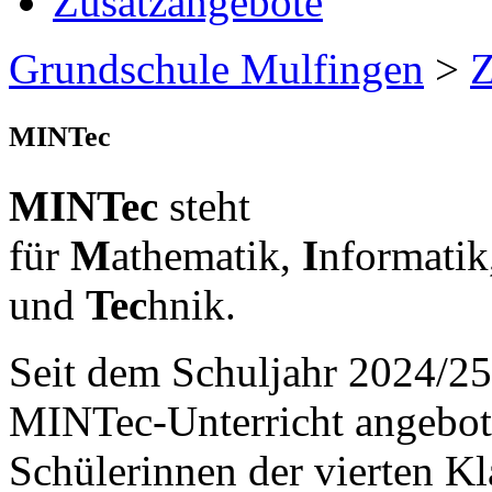
Zusatzangebote
Grundschule Mulfingen
>
Z
MINTec
MINTec
steht
für
M
athematik,
I
nformatik
und
Tec
hnik.
Seit dem Schuljahr 2024/25
MINTec-Unterricht angebot
Schülerinnen der vierten Kl